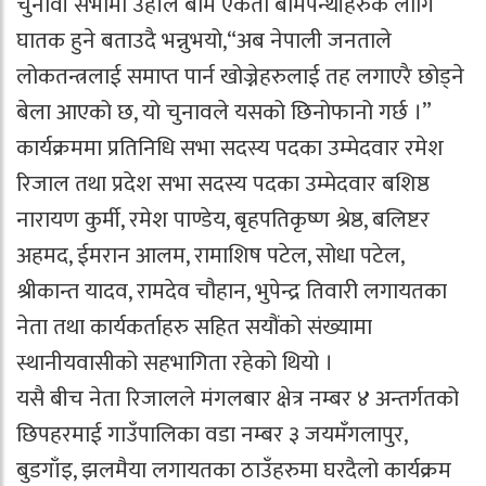
चुनावी सभामा उहाँले बाम एकता बामपन्थीहरुकै लागि
घातक हुने बताउदै भन्नुभयो,“अब नेपाली जनताले
लोकतन्त्रलाई समाप्त पार्न खोज्नेहरुलाई तह लगाएरै छोड्ने
बेला आएको छ, यो चुनावले यसको छिनोफानो गर्छ ।”
कार्यक्रममा प्रतिनिधि सभा सदस्य पदका उम्मेदवार रमेश
रिजाल तथा प्रदेश सभा सदस्य पदका उम्मेदवार बशिष्ठ
नारायण कुर्मी, रमेश पाण्डेय, बृहपतिकृष्ण श्रेष्ठ, बलिष्टर
अहमद, ईमरान आलम, रामाशिष पटेल, सोधा पटेल,
श्रीकान्त यादव, रामदेव चौहान, भुपेन्द्र तिवारी लगायतका
नेता तथा कार्यकर्ताहरु सहित सयौंको संख्यामा
स्थानीयवासीको सहभागिता रहेको थियो ।
यसै बीच नेता रिजालले मंगलबार क्षेत्र नम्बर ४ अन्तर्गतको
छिपहरमाई गाउँपालिका वडा नम्बर ३ जयमँगलापुर,
बुडगाँइ, झलमैया लगायतका ठाउँहरुमा घरदैलो कार्यक्रम