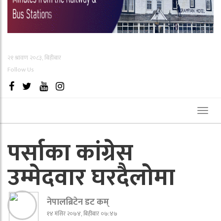
२१ श्रावण २०८३, बिहीबार
Follow Us
Toggl
naviga
पर्साका कांग्रेस
उम्मेदवार घरदैलोमा
नेपालब्रिटेन डट कम्
१४ मंसिर २०७४, बिहीबार ०७:४७