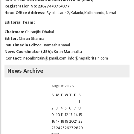
Registration No: 236274/076/077
Head Office Address:
Syuchatar - 2, Kalanki, Kathmandu, Nepal
Editorial Team :
Chairman:
Chiranjibi Dhakal
Editor:
Chiran Sharma
Multimedia Editor
: Ramesh Khanal
News Coordinator (USA):
Kiran Marahatta
Contact:
nepalbritain@gmail.com
,
info@nepalbritain.com
News Archive
August 2026
S
M
T
W
T
F
S
1
2
3
4
5
6
7
8
9
10
11
12
13
14
15
16
17
18
19
20
21
22
23
24
25
26
27
28
29