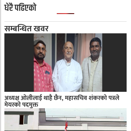
धेरै पढिएको
सम्बन्धित खवर
अध्यक्ष ओलीलाई थाहै छैन, महासचिव शंकरको पत्रले
मेयरको पदमुक्त