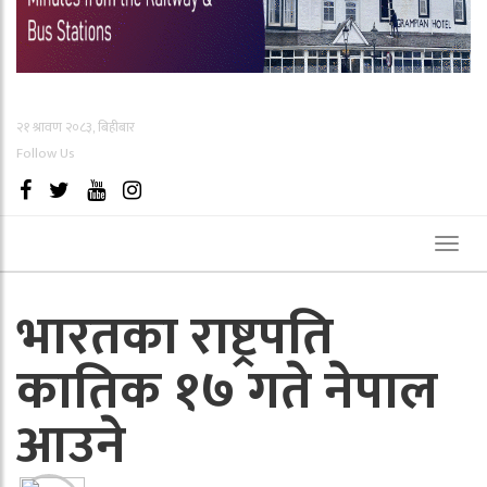
२१ श्रावण २०८३, बिहीबार
Follow Us
Toggl
naviga
भारतका राष्ट्रपति
कातिक १७ गते नेपाल
आउने