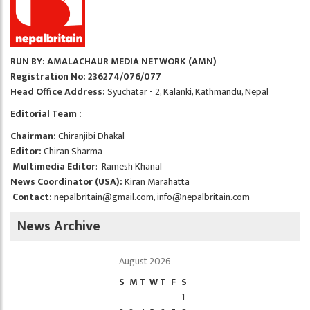
RUN BY: AMALACHAUR MEDIA NETWORK (AMN)
Registration No: 236274/076/077
Head Office Address:
Syuchatar - 2, Kalanki, Kathmandu, Nepal
Editorial Team :
Chairman:
Chiranjibi Dhakal
Editor:
Chiran Sharma
Multimedia Editor
: Ramesh Khanal
News Coordinator (USA):
Kiran Marahatta
Contact:
nepalbritain@gmail.com
,
info@nepalbritain.com
News Archive
August 2026
S
M
T
W
T
F
S
1