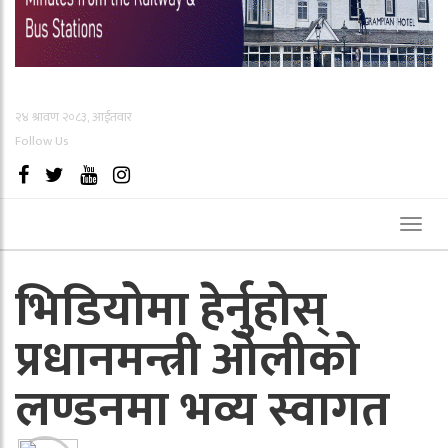
२४ श्रावण २०८३, आईतवार
Follow Us
Toggl
naviga
भिडियोमा हेर्नुहोस्
प्रधानमन्त्री ओलीको
लण्डनमा भव्य स्वागत