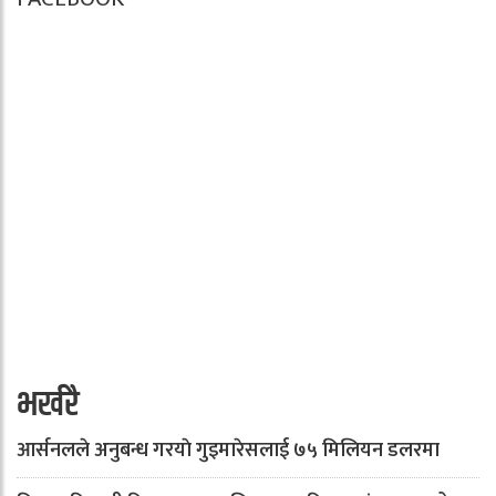
भर्खरै
आर्सनलले अनुबन्ध गरयाे गुइमारेसलाई ७५ मिलियन डलरमा