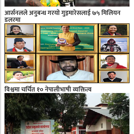
आर्सनलले अनुबन्ध गरयाे गुइमारेसलाई ७५ मिलियन
डलरमा
विश्वमा चर्चित १० नेपालीभाषी व्यक्तित्व