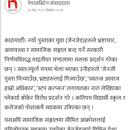
नेपालब्रिटेन संवाददाता
२३ भाद्र २०८२, सोमबार ०५:२१
काठमाडौँ। नयाँ पुस्ताका युवा (जेनजेड)हरुले भ्रष्टाचार,
अव्यवस्था र सामाजिक सञ्जाल बन्द गर्ने सरकारी
निर्णयविरुद्ध माइतीघर मण्डलामा सशक्त प्रदर्शन गरेका
छन् । स्वत:स्फूर्त रुपमा भेला भएका उनीहरुले ‘जेनजी
पुस्ता चिच्याउँछ, भ्रष्टहरुलाई गिज्याउँछ’, ‘स्वतन्त्र आवाज
हाम्रो अधिकार’, ‘स्टप करप्सन’ लगायतका नारा लेखिएका
प्लेकार्ड बोकेर विरोध प्रदर्शन गरे । कतिपय विद्यार्थी स्कुल र
कलेजको पोशाकमै सडकमा उत्रिएका छन् ।
यसअघि सामाजिक सञ्जालमा सीमित आक्रोशलाई
पहिलोपटक सडकमा उतारेका जेनजेडलाई विभिन्न पेशा,