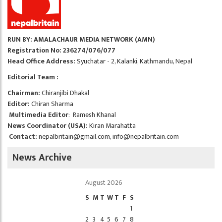
RUN BY: AMALACHAUR MEDIA NETWORK (AMN)
Registration No: 236274/076/077
Head Office Address:
Syuchatar - 2, Kalanki, Kathmandu, Nepal
Editorial Team :
Chairman:
Chiranjibi Dhakal
Editor:
Chiran Sharma
Multimedia Editor
: Ramesh Khanal
News Coordinator (USA):
Kiran Marahatta
Contact:
nepalbritain@gmail.com
,
info@nepalbritain.com
News Archive
August 2026
S
M
T
W
T
F
S
1
2
3
4
5
6
7
8