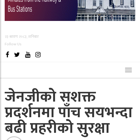
२३ श्रावण २०८३, शनिबार
Follow Us
Toggl
naviga
जेनजीको सशक्त
प्रदर्शनमा पाँच सयभन्दा
बढी प्रहरीको सुरक्षा