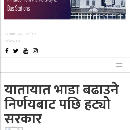
२३ श्रावण २०८३, शनिबार
Follow Us
Toggl
naviga
यातायात भाडा बढाउने
निर्णयबाट पछि हट्यो
सरकार