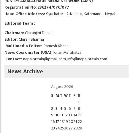
RUN BY: AMALACHAUR MEDIA NETWORK (AMN)
Registration No: 236274/076/077
Head Office Address:
Syuchatar - 2, Kalanki, Kathmandu, Nepal
Editorial Team :
Chairman:
Chiranjibi Dhakal
Editor:
Chiran Sharma
Multimedia Editor
: Ramesh Khanal
News Coordinator (USA):
Kiran Marahatta
Contact:
nepalbritain@gmail.com
,
info@nepalbritain.com
News Archive
August 2026
S
M
T
W
T
F
S
1
2
3
4
5
6
7
8
9
10
11
12
13
14
15
16
17
18
19
20
21
22
23
24
25
26
27
28
29