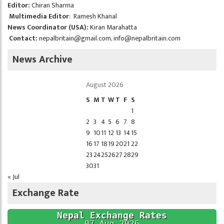
Editor:
Chiran Sharma
Multimedia Editor
: Ramesh Khanal
News Coordinator (USA):
Kiran Marahatta
Contact:
nepalbritain@gmail.com
,
info@nepalbritain.com
News Archive
August 2026
S
M
T
W
T
F
S
1
2
3
4
5
6
7
8
9
10
11
12
13
14
15
16
17
18
19
20
21
22
23
24
25
26
27
28
29
30
31
« Jul
Exchange Rate