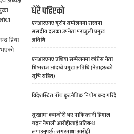
िय अध्यक्ष
धेरै पढिएको
नुका
यशोधा
एनआरएनए यूरोप सम्मेलनमा रास्वपा
संसदीय दलका उपनेता पराजुली प्रमुख
्द प्रिया
अतिथि
ु भएको
एनआरएनए एशिया सम्मेलनमा कांग्रेस नेता
भिष्मराज आंदम्बे प्रमुख अतिथि (नेताहरुको
सूचि सहित)
विदेशस्थित पाँच कूटनैतिक नियोग बन्द गरिँदै
सुरक्षामा कमजोरी भए पाकिस्तानी हिमाल
चढ्न नेपाली आरोहीलाई प्रतिबन्ध
लगाउनुपर्छ : सगरमाथा आरोही