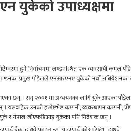
 युकेको उपाध्यक्षमा
्टेम्वरमा हुने निर्वाचनमा लण्डनस्थित एक व्यवसायी कमल पौड
 लण्डनका प्रमुख पौडेलले एनआरएनए युकेको नवौँ अधिवेशनका
दै आएका छन् । सन् २००१ मा अध्ययनका लागि युके आएका पौडेल
सबाहेक उनको इन्भेष्टभेष्ट कम्पनी, व्यवस्थापन कम्पनी, प्रोपर
युके र नेपाल जीएफडिआइ युकेका पनि निर्देशक छन् ।
इएमई बैँक, हाथवे फाइनान्स, आइएमई कोअपरेटिभ, हाथवे