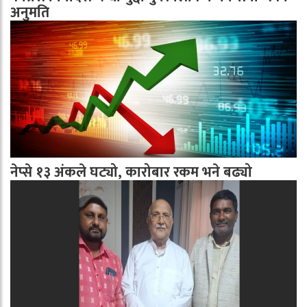
अनुमति
नेप्से १३ अंकले घट्यो, कारोबार रकम भने बढ्यो