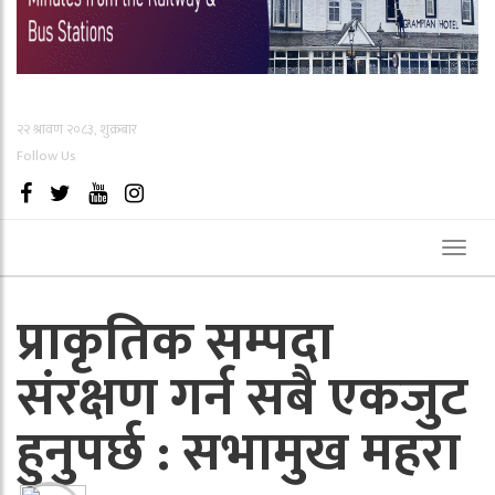
२२ श्रावण २०८३, शुक्रबार
Follow Us
Toggl
naviga
प्राकृतिक सम्पदा
संरक्षण गर्न सबै एकजुट
हुनुपर्छ : सभामुख महरा