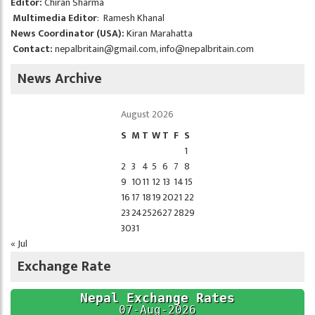
Editor:
Chiran Sharma
Multimedia Editor
: Ramesh Khanal
News Coordinator (USA):
Kiran Marahatta
Contact:
nepalbritain@gmail.com
,
info@nepalbritain.com
News Archive
August 2026
S
M
T
W
T
F
S
1
2
3
4
5
6
7
8
9
10
11
12
13
14
15
16
17
18
19
20
21
22
23
24
25
26
27
28
29
30
31
« Jul
Exchange Rate