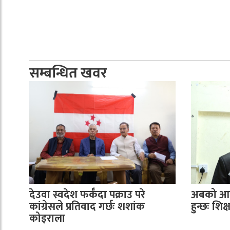
सम्बन्धित खवर
देउवा स्वदेश फर्कँदा पक्राउ परे
अबको आन्
कांग्रेसले प्रतिवाद गर्छः शशांक
हुन्छः शि
कोइराला