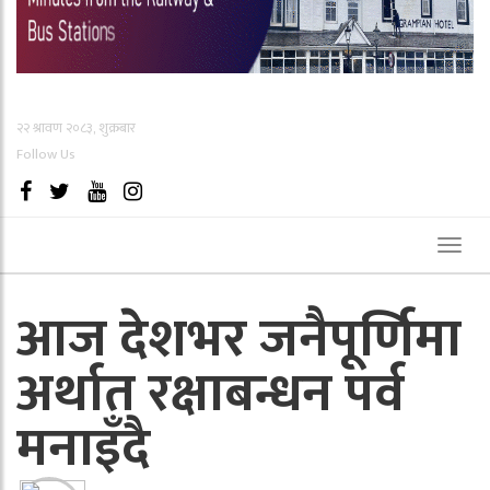
२२ श्रावण २०८३, शुक्रबार
Follow Us
Toggl
naviga
आज देशभर जनैपूर्णिमा
अर्थात रक्षाबन्धन पर्व
मनाइँदै