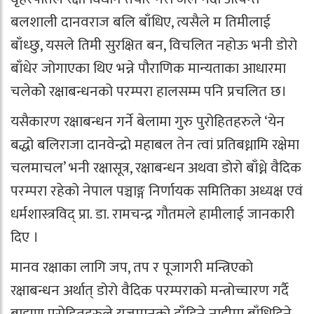
बलशाली दानवराज बलि बाँधिए, त्यसैले म तिमीलाई
बाँध्छु, यसले तिमी सुरक्षित बन, विचलित नहोऊ भनी डोरो
बाँधेर जोगाएका थिए भन्ने पौराणिक मान्यताका आधारमा
चलेकोे रक्षाबन्धनको परम्परा हालसम्म पनि प्रचलित छ।
यसैकारण रक्षाबन्धन गर्ने बेलामा गुरु पुरोहितहरुले ‘येन
बद्धो बलिराजा दानवेन्द्रो महाबल तेन त्वां प्रतिबध्नामि रक्षेमा
चलमाचल’ भनी रक्षासूत्र, रक्षाबन्धन अथवा डोरो बाँध्ने वैदिक
परम्परा रहेको नेपाल पञ्चाङ्ग निर्णायक समितिका अध्यक्ष एवं
धर्मशास्त्रविद् प्रा. डा. रामचन्द्र गौतमले हामीलाई जानकारी
दिए ।
मानव रक्षाका लागि जप, तप र पूजागरी मन्त्रिएको
रक्षाबन्धन अर्थात् डोरो वैदिक परम्पराको मन्त्रोच्चारण गर्दै
ब्राह्मण पुरोहितहरुले यजमानको दाँहिने नाडीमा बाँधिदिने