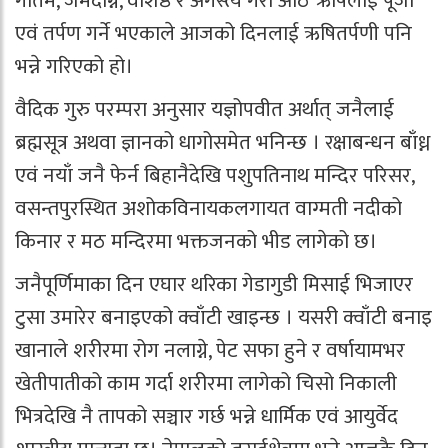
गौतम, जमदग्नि, वशिष्ठ र अगस्त्य गरी आठ ऋषिलाई पूजा
एवं तर्पण गर्ने भएकाले आजको दिनलाई ऋषितर्पणी पनि
भन्ने गरिएको हो।
वैदिक गुरु परम्परा अनुसार यज्ञोपवीत अर्थात् जनैलाई
ब्रह्मसूत्र अथवा ज्ञानको धागोसमेत भनिन्छ । रक्षाबन्धन बाँध्न
एवं नयाँ जनै फेर्न बिहानैदेखि पशुपतिनाथ मन्दिर परिसर,
वसन्तपुरस्थित अशोकविनायकलगायत वाग्मती नदीको
किनार र मठ मन्दिरमा भक्तजनको भीड लागेको छ।
जनैपूर्णिमाका दिन एघार थरिका गेडागुडी मिसाई भिजाएर
टुसा उमारेर बनाइएको क्वाँटी खाइन्छ । यसरी क्वाँटी बनाइ
खानाले शरीरमा रोग नलाग्ने, पेट सफा हुने र वर्षायामभर
खेतीपातीको काम गर्दा शरीरमा लागेको चिसो निकाली
भित्रदेखि नै तापको सञ्चार गर्छ भन्ने धार्मिक एवं आयुर्वेद