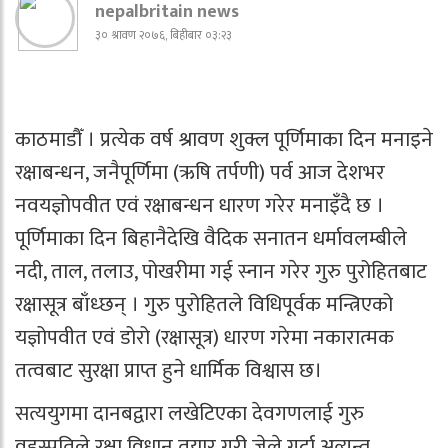
nepalbritain news
३० श्रावण २०७६, बिहीबार ०३:२३
काठमाडौँ । प्रत्येक वर्ष श्रावण शुक्ल पूर्णिमाका दिन मनाइने
रक्षाबन्धन, जनैपूर्णिमा (ऋषि तर्पणी) पर्व आज देशभर
नवयज्ञोपवीत एवं रक्षाबन्धन धारण गरेर मनाइँदै छ ।
पूर्णिमाका दिन बिहानैदेखि वैदिक सनातन धर्मावलम्बीले
नदी, ताल, तलाउ, पोखरीमा गई स्नान गरेर गुरु पुरोहितबाट
रक्षासूत्र बाँध्छन् । गुरु पुरोहितले विधिपूर्वक मन्त्रिएको
यज्ञोपवीत एवं डोरो (रक्षासूत्र) धारण गरेमा नकारात्मक
तत्वबाट सुरक्षा प्राप्त हुने धार्मिक विश्वास छ।
सत्ययुगमा दानबद्वारा लखेटिएका देवगणलाई गुरु
वृहस्पतिले रक्षा विधान तयार गरी जेले गर्दा अत्यन्त