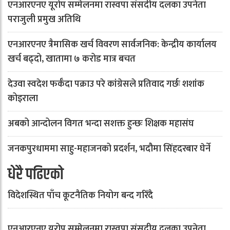
एनआरएनए यूरोप सम्मेलनमा रास्वपा संसदीय दलका उपनेता
पराजुली प्रमुख अतिथि
एनआरएनए त्रैमासिक खर्च विवरण सार्वजनिक: केन्द्रीय कार्यालय
खर्च बढ्दो, खातामा ७ करोड मात्र बचत
देउवा स्वदेश फर्कँदा पक्राउ परे कांग्रेसले प्रतिवाद गर्छः शशांक
कोइराला
अबको आन्दोलन विगत भन्दा सशक्त हुन्छः शिक्षक महासंघ
जनकपुरधाममा साहु-महाजनको प्रदर्शन, भदौमा सिंहदरबार घेर्ने
धेरै पढिएको
विदेशस्थित पाँच कूटनैतिक नियोग बन्द गरिँदै
एनआरएनए यूरोप सम्मेलनमा रास्वपा संसदीय दलका उपनेता