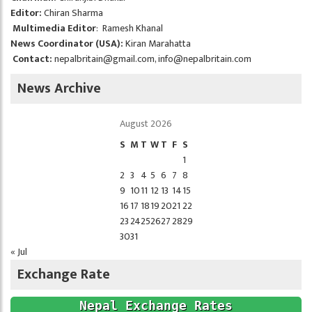
Editor:
Chiran Sharma
Multimedia Editor
: Ramesh Khanal
News Coordinator (USA):
Kiran Marahatta
Contact:
nepalbritain@gmail.com
,
info@nepalbritain.com
News Archive
August 2026
S
M
T
W
T
F
S
1
2
3
4
5
6
7
8
9
10
11
12
13
14
15
16
17
18
19
20
21
22
23
24
25
26
27
28
29
30
31
« Jul
Exchange Rate