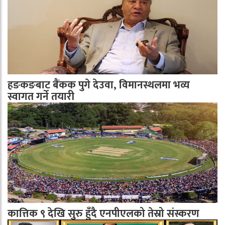
हङकङबाट बैंकक पुगे देउवा, विमानस्थलमा भव्य
स्वागत गर्ने तयारी
कात्तिक ९ देखि सुरु हुँदै एनपीएलको तेस्रो संस्करण