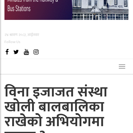
२४ श्रावण २०८३, आईतवार
Follow Us
Toggl
naviga
विना इजाजत संस्था
खोली बालबालिका
राखेको अभियोगमा