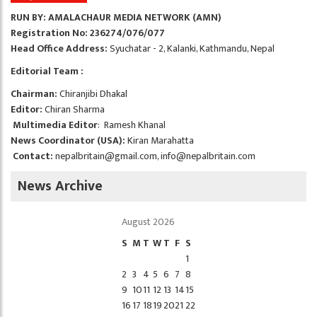
RUN BY: AMALACHAUR MEDIA NETWORK (AMN)
Registration No: 236274/076/077
Head Office Address:
Syuchatar - 2, Kalanki, Kathmandu, Nepal
Editorial Team :
Chairman:
Chiranjibi Dhakal
Editor:
Chiran Sharma
Multimedia Editor
: Ramesh Khanal
News Coordinator (USA):
Kiran Marahatta
Contact:
nepalbritain@gmail.com
,
info@nepalbritain.com
News Archive
August 2026
S
M
T
W
T
F
S
1
2
3
4
5
6
7
8
9
10
11
12
13
14
15
16
17
18
19
20
21
22