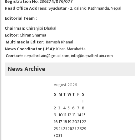
Registration No: 236274/076/077
Head Office Address:
Syuchatar - 2, Kalanki, Kathmandu, Nepal
Editorial Team :
Chairman:
Chiranjibi Dhakal
Editor:
Chiran Sharma
Multimedia Editor
: Ramesh Khanal
News Coordinator (USA):
Kiran Marahatta
Contact:
nepalbritain@gmail.com
,
info@nepalbritain.com
News Archive
August 2026
S
M
T
W
T
F
S
1
2
3
4
5
6
7
8
9
10
11
12
13
14
15
16
17
18
19
20
21
22
23
24
25
26
27
28
29
30
31