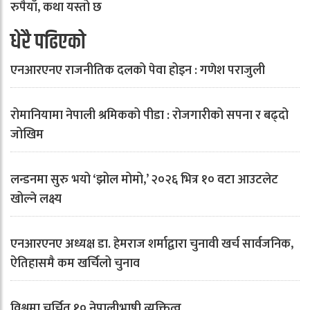
रुपैयाँ, कथा यस्तो छ
धेरै पढिएको
एनआरएनए राजनीतिक दलको पेवा होइन : गणेश पराजुली
रोमानियामा नेपाली श्रमिकको पीडा : रोजगारीको सपना र बढ्दो
जोखिम
लन्डनमा सुरु भयो ‘झोल मोमो,’ २०२६ भित्र १० वटा आउटलेट
खोल्ने लक्ष्य
एनआरएनए अध्यक्ष डा. हेमराज शर्माद्वारा चुनावी खर्च सार्वजनिक,
ऐतिहासमै कम खर्चिलो चुनाव
विश्वमा चर्चित १० नेपालीभाषी व्यक्तित्व