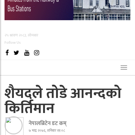
२५ श्रावण २०८३, सोमबार
Follow Us
Toggl
naviga
शैयदले तोडे आनन्दको
किर्तिमान
नेपालब्रिटेन डट कम्
७ भाद्र २०७६, शनिबार ११:०८