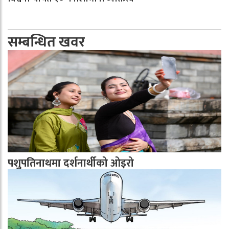
सम्बन्धित खवर
पशुपतिनाथमा दर्शनार्थीको ओइरो