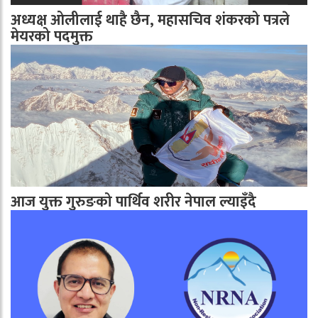
अध्यक्ष ओलीलाई थाहै छैन, महासचिव शंकरको पत्रले
मेयरको पदमुक्त
आज युक्त गुरुङको पार्थिव शरीर नेपाल ल्याइँदै