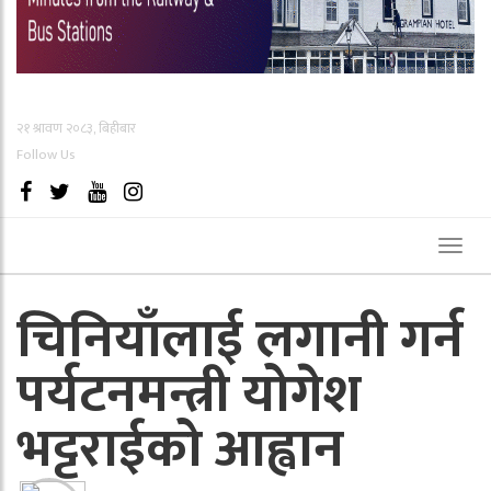
२१ श्रावण २०८३, बिहीबार
Follow Us
Toggl
naviga
चिनियाँलाई लगानी गर्न
पर्यटनमन्त्री योगेश
भट्टराईको आह्वान