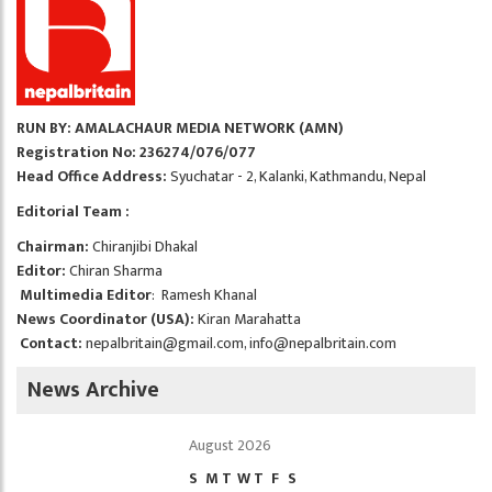
RUN BY: AMALACHAUR MEDIA NETWORK (AMN)
Registration No: 236274/076/077
Head Office Address:
Syuchatar - 2, Kalanki, Kathmandu, Nepal
Editorial Team :
Chairman:
Chiranjibi Dhakal
Editor:
Chiran Sharma
Multimedia Editor
: Ramesh Khanal
News Coordinator (USA):
Kiran Marahatta
Contact:
nepalbritain@gmail.com
,
info@nepalbritain.com
News Archive
August 2026
S
M
T
W
T
F
S