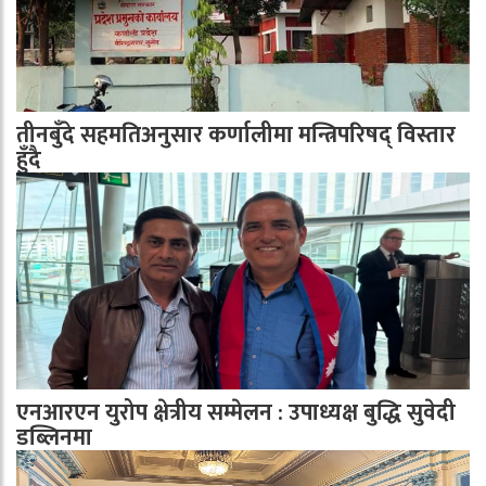
तीनबुँदे सहमतिअनुसार कर्णालीमा मन्त्रिपरिषद् विस्तार
हुँदै
एनआरएन युरोप क्षेत्रीय सम्मेलन : उपाध्यक्ष बुद्धि सुवेदी
डब्लिनमा