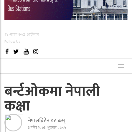
२४ श्रावण २०८३, आईतवार
Follow Us
Toggl
naviga
बर्न्टओकमा नेपाली
कक्षा
नेपालब्रिटेन डट कम्
३ मंसिर २०७३, शुक्रबार ०८:०५