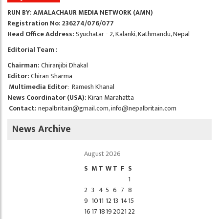
RUN BY: AMALACHAUR MEDIA NETWORK (AMN)
Registration No: 236274/076/077
Head Office Address:
Syuchatar - 2, Kalanki, Kathmandu, Nepal
Editorial Team :
Chairman:
Chiranjibi Dhakal
Editor:
Chiran Sharma
Multimedia Editor
: Ramesh Khanal
News Coordinator (USA):
Kiran Marahatta
Contact:
nepalbritain@gmail.com
,
info@nepalbritain.com
News Archive
August 2026
S
M
T
W
T
F
S
1
2
3
4
5
6
7
8
9
10
11
12
13
14
15
16
17
18
19
20
21
22