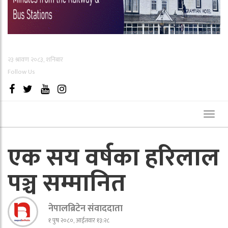
२३ श्रावण २०८३, शनिबार
Follow Us
Toggl
naviga
एक सय वर्षका हरिलाल
पञ्च सम्मानित
नेपालब्रिटेन संवाददाता
१ पुष २०८०, आईतवार १३:२८