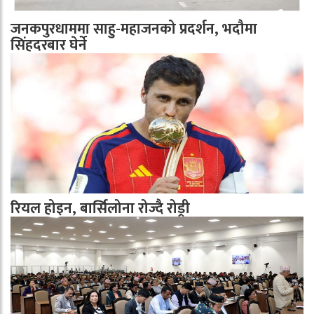
जनकपुरधाममा साहु-महाजनको प्रदर्शन, भदौमा
सिंहदरबार घेर्ने
रियल होइन, बार्सिलोना रोज्दै रोड्री