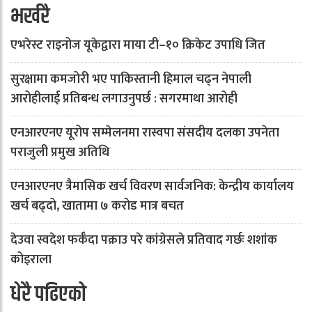
भर्खरै
एभरेस्ट राइनोज यूकेद्वारा माया टी–१० क्रिकेट उपाधि जित
सुरक्षामा कमजोरी भए पाकिस्तानी हिमाल चढ्न नेपाली
आरोहीलाई प्रतिबन्ध लगाउनुपर्छ : सगरमाथा आरोही
एनआरएनए यूरोप सम्मेलनमा रास्वपा संसदीय दलका उपनेता
पराजुली प्रमुख अतिथि
एनआरएनए त्रैमासिक खर्च विवरण सार्वजनिक: केन्द्रीय कार्यालय
खर्च बढ्दो, खातामा ७ करोड मात्र बचत
देउवा स्वदेश फर्कँदा पक्राउ परे कांग्रेसले प्रतिवाद गर्छः शशांक
कोइराला
धेरै पढिएको