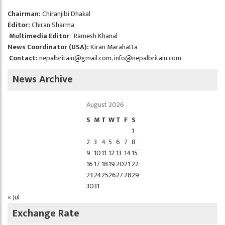
Chairman:
Chiranjibi Dhakal
Editor:
Chiran Sharma
Multimedia Editor
: Ramesh Khanal
News Coordinator (USA):
Kiran Marahatta
Contact:
nepalbritain@gmail.com
,
info@nepalbritain.com
News Archive
August 2026
S
M
T
W
T
F
S
1
2
3
4
5
6
7
8
9
10
11
12
13
14
15
16
17
18
19
20
21
22
23
24
25
26
27
28
29
30
31
« Jul
Exchange Rate