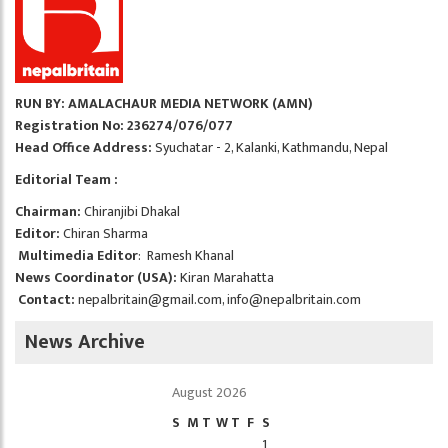
RUN BY: AMALACHAUR MEDIA NETWORK (AMN)
Registration No: 236274/076/077
Head Office Address:
Syuchatar - 2, Kalanki, Kathmandu, Nepal
Editorial Team :
Chairman:
Chiranjibi Dhakal
Editor:
Chiran Sharma
Multimedia Editor
: Ramesh Khanal
News Coordinator (USA):
Kiran Marahatta
Contact:
nepalbritain@gmail.com
,
info@nepalbritain.com
News Archive
August 2026
S
M
T
W
T
F
S
1