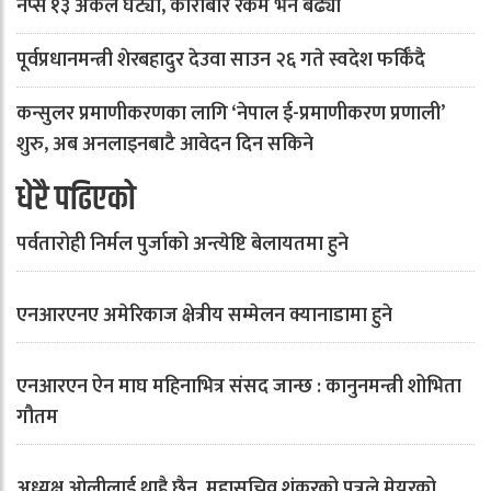
नेप्से १३ अंकले घट्यो, कारोबार रकम भने बढ्यो
पूर्वप्रधानमन्त्री शेरबहादुर देउवा साउन २६ गते स्वदेश फर्किँदै
कन्सुलर प्रमाणीकरणका लागि ‘नेपाल ई-प्रमाणीकरण प्रणाली’
शुरु, अब अनलाइनबाटै आवेदन दिन सकिने
धेरै पढिएको
पर्वतारोही निर्मल पुर्जाको अन्त्येष्टि बेलायतमा हुने
एनआरएनए अमेरिकाज क्षेत्रीय सम्मेलन क्यानाडामा हुने
एनआरएन ऐन माघ महिनाभित्र संसद जान्छ : कानुनमन्त्री शोभिता
गौतम
अध्यक्ष ओलीलाई थाहै छैन, महासचिव शंकरको पत्रले मेयरको