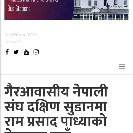
२१ श्रावण २०८३, बिहीबार
Follow Us
Toggl
naviga
गैरआवासीय नेपाली
संघ दक्षिण सुडानमा
राम प्रसाद पाध्याको