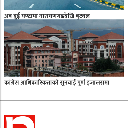
अब दुई घण्टामा नारायणगढदेखि बुटवल
कांग्रेस आधिकारिकताको सुनवाई पूर्ण इजालसमा