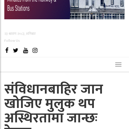
२३ श्रावण २०८३, शनिबार
Follow Us
Toggl
naviga
संविधानबाहिर जान
खोजिए मुलुक थप
अस्थिरतामा जान्छः