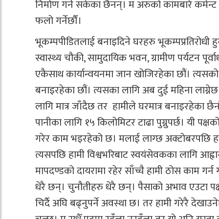
निर्माण गर्न सकेका छैनन्। म अरुको कामबारे कमेन्ट ग
फलो गर्नेर्छौं।
भूकम्पपीडितलाई बनाइदिने घरहरु भूकम्पप्रतिरोधी हुनु
स्वास्थ्य चौकी, सामुदायिक भवन, ग्रामीण पर्यटन पूर्
एकैसाथ कार्यान्वयनमा जान खोजिरहेका छौं। त्यसको 
बनाइरहेका छौं। त्यसका लागि अब दुई महिना लाग्नेछ। 
लागि मात्र जाँदैछ तर हामीले घरमात्र बनाइरहेका छैनौ
पानीका लागि १५ किलोमिटर टाढा पुग्नुपर्छ। यी पक्षको अ
गरेर काम भइरहेको छ। मलाई लाग्छ अक्टोबरपछि हामी
त्यसपछि हामी विश्वभरिबाट स्वयंसेवकका लागि आह्वान
मापदण्डको दायरामा रहेर साँच्चै हामी ठोस काम गर्न 
धेरै छन्। चुनौतीहरु धेरै छन्। पैसाको अभाव एउटा पक
चिर्दै अघि बढ्नुपर्ने अवस्था छ। तर हामी गरेरै देखाउ