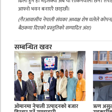
ढिलो हुने हो भइसक्यो अब यो रोकिनेवाला छैन। तपाइँ
आफ्नो भवन बनाएरै छाड्छौं।
(गैरआवासीय नेपाली संघका अध्यक्ष शेष घलेले कोपनहेग
बैठकमा दिएको प्रस्तुतिको सम्पादित अंश)
सम्बन्धित खवर
ओमानमा नेपाली उत्पादनको बजार
ऋण असुली