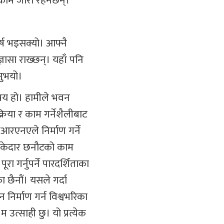
 काम जारी रहनेछन्।
्ष भइसक्यो। आफ्नै
्ञासा राख्छन्। यहाँ पनि
उनुभयो।
िषय हो। हामीले भवन
्रिया र काम गर्नेशैलीबाट
नआरएनएले निर्माण गर्ने
ेकेदार छनौटको काम
 गर्नुपर्ने पारदर्शिताका
 छैनौं। यसले गर्दा
 निर्माण गर्न विश्वभरिका
 उत्साही छु। यो प्रत्येक