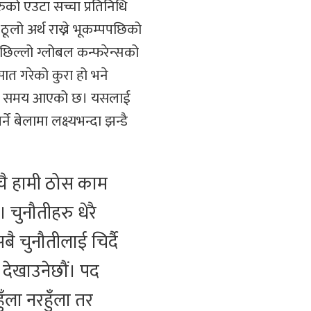
ुको एउटा सच्चा प्रतिनिधि
ठूलो अर्थ राख्ने भूकम्पपछिको
 पछिल्लो ग्लोबल कन्फरेन्सको
सात गरेको कुरा हो भने
गर्ने समय आएको छ। यसलाई
 बेलामा लक्ष्यभन्दा झन्डै
्चै हामी ठोस काम
। चुनौतीहरु धेरै
ै चुनौतीलाई चिर्दै
ै देखाउनेछौं। पद
ुँला नरहुँला तर