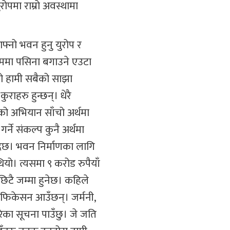
ोपमा राम्रो अवस्थामा
्नो भवन हुनु युरोप र
घाममा पसिना बगाउने एउटा
 यो हामी सबैको साझा
राहरु हुन्छन्। धेरै
ो अभियान साँचो अर्थमा
ने संकल्प कुनै अर्थमा
ुँदैछ। भवन निर्माणका लागि
यो। त्यसमा ९ करोड रुपैयाँ
िटै जम्मा हुनेछ। कहिले
िफिकेसन आउँछन्। जर्मनी,
गरेका सूचना पाउँछु। जे जति