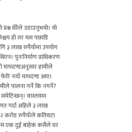
ो प्रश्न धेरैले उठाउनुभयो। यो
िश्चय हो तर यस पछाडि
ागि ३ लाख रुपैयाँमा उपयोग
थिएन। पुनःनिर्माण प्राधिकरण
ो मापदण्डअनुसार हामीले
ि फेरि नयाँ मापदण्ड आए।
े पालना गर्ने कि नगर्ने?
 समेटिन्छन्। वास्तवमा
टिगत गर्दा अहिले ३ लाख
 ३२ करोड रुपैयाँले कतिवटा
्म एक दुई बाहेक कसैले घर