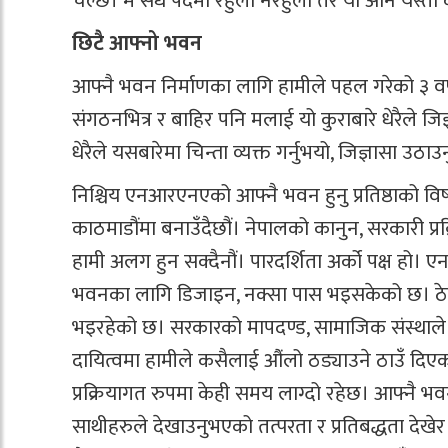
चल्छ। म सधैँ पदमा रहुँला नरहुँला तर यो अनि यस्ता
छिटै आफ्नो भवन
आफ्नै भवन निर्माणका लागि हामीले पहल गरेको ३ वर
संगठनभित्र र बाहिर पनि मलाई यो कुराबारे धेरैले जिज
धेरैले यसबारेमा चिन्ता व्यक्त गर्नुभयो, जिज्ञासा उठा
निश्चिय एनआरएनएको आफ्नै भवन हुनु प्रतिष्ठाको व
काठमाडौंमा बनाउँदैछौं। नेपालको कानुन, सरकारी प्रक
हामी अलग हुन सक्दैनौं। पारदर्शिता अर्को पक्ष हो। ए
भवनका लागि डिजाइन, नक्सा पास भइसकेको छ। ठ
भइरहेको छ। सरकारको मापदण्ड, सामाजिक संस्थाले पूरा
दायित्वमा हामीले कसैलाई औंलो ठड्याउने ठाउँ दिएका
प्रक्रियागत रुपमा केही समय लाग्दो रहेछ। आफ्नै भवन
साथीहरुले देखाउनुभएको तत्परता र प्रतिबद्धता देखेर म