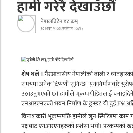
हामी गरेरै देखाउँछौं
नेपालब्रिटेन डट कम्
१८ श्रावण २०७३, मंगलवार ०७:४५
शेष घले ।
गैरआवासीय नेपालीको बोली र व्यवहारको त
समयमा अनेक टिप्पणी सुनिन्छ। पुनःनिर्माणबारे युरोपक
उठाउनुभएको छ। हामीले भूकम्पपीडितलाई बनाइदिने
एनआरएनएको भवन निर्माण के हुन्छ? यी दुई प्रश्न अह
विनाशकारी भूकम्पपछि हामीले जुन स्पिरिडमा काम गर्
पक्षबाट एनआरएनहरुको प्रशंसा भयो। परकम्पको खतर