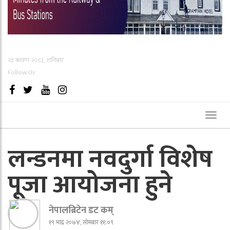
२३ श्रावण २०८३, शनिबार
Follow Us
Toggl
naviga
लन्डनमा नवदुर्गा विशेष
पूजा आयोजना हुने
नेपालब्रिटेन डट कम्
१९ भाद्र २०७४, सोमबार ११:०९