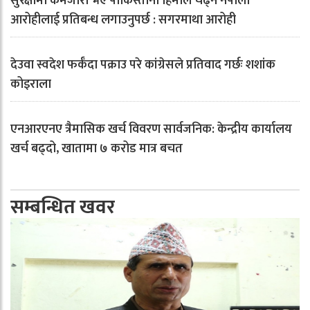
सुरक्षामा कमजोरी भए पाकिस्तानी हिमाल चढ्न नेपाली
आरोहीलाई प्रतिबन्ध लगाउनुपर्छ : सगरमाथा आरोही
देउवा स्वदेश फर्कँदा पक्राउ परे कांग्रेसले प्रतिवाद गर्छः शशांक
कोइराला
एनआरएनए त्रैमासिक खर्च विवरण सार्वजनिक: केन्द्रीय कार्यालय
खर्च बढ्दो, खातामा ७ करोड मात्र बचत
सम्बन्धित खवर