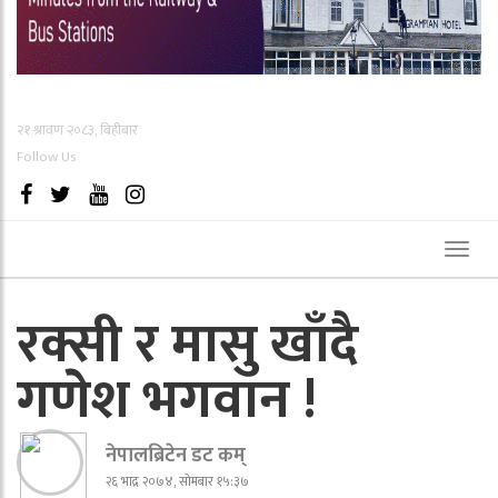
२१ श्रावण २०८३, बिहीबार
Follow Us
Toggl
naviga
रक्सी र मासु खाँदै
गणेश भगवान !
नेपालब्रिटेन डट कम्
२६ भाद्र २०७४, सोमबार १५:३७