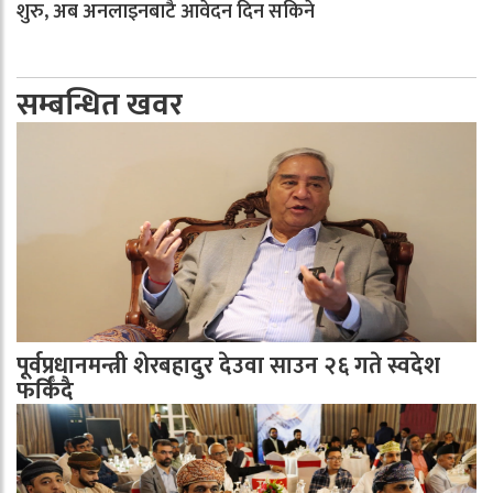
शुरु, अब अनलाइनबाटै आवेदन दिन सकिने
सम्बन्धित खवर
पूर्वप्रधानमन्त्री शेरबहादुर देउवा साउन २६ गते स्वदेश
फर्किँदै