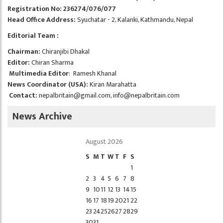
Registration No: 236274/076/077
Head Office Address:
Syuchatar - 2, Kalanki, Kathmandu, Nepal
Editorial Team :
Chairman:
Chiranjibi Dhakal
Editor:
Chiran Sharma
Multimedia Editor
: Ramesh Khanal
News Coordinator (USA):
Kiran Marahatta
Contact:
nepalbritain@gmail.com
,
info@nepalbritain.com
News Archive
August 2026
S
M
T
W
T
F
S
1
2
3
4
5
6
7
8
9
10
11
12
13
14
15
16
17
18
19
20
21
22
23
24
25
26
27
28
29
30
31