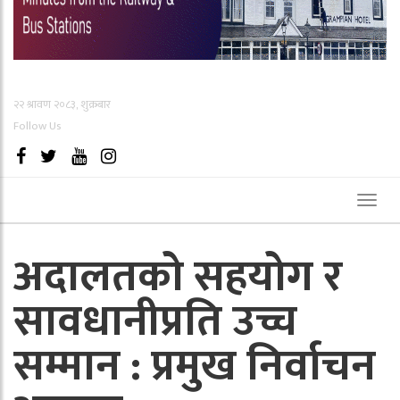
२२ श्रावण २०८३, शुक्रबार
Follow Us
Toggl
naviga
अदालतको सहयोग र
सावधानीप्रति उच्च
सम्मान : प्रमुख निर्वाचन