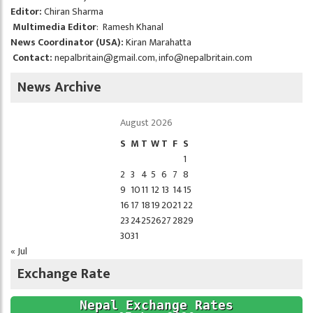
Editor:
Chiran Sharma
Multimedia Editor
: Ramesh Khanal
News Coordinator (USA):
Kiran Marahatta
Contact:
nepalbritain@gmail.com
,
info@nepalbritain.com
News Archive
August 2026
S
M
T
W
T
F
S
1
2
3
4
5
6
7
8
9
10
11
12
13
14
15
16
17
18
19
20
21
22
23
24
25
26
27
28
29
30
31
« Jul
Exchange Rate