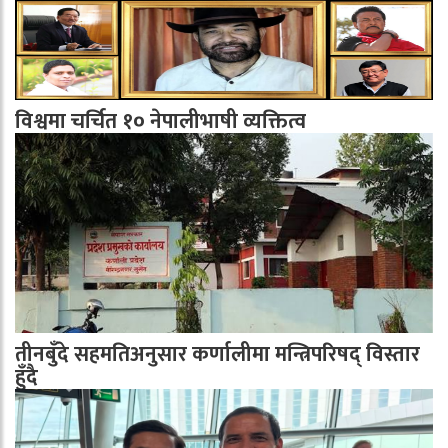
विश्वमा चर्चित १० नेपालीभाषी व्यक्तित्व
तीनबुँदे सहमतिअनुसार कर्णालीमा मन्त्रिपरिषद् विस्तार
हुँदै