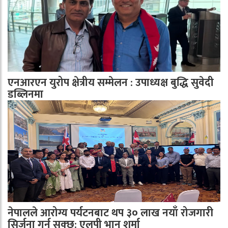
एनआरएन युरोप क्षेत्रीय सम्मेलन : उपाध्यक्ष बुद्धि सुवेदी
डब्लिनमा
नेपालले आरोग्य पर्यटनबाट थप ३० लाख नयाँ रोजगारी
सिर्जना गर्न सक्छ: एलपी भानु शर्मा