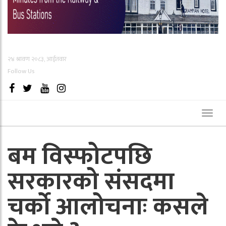
२४ श्रावण २०८३, आईतवार
Follow Us
Toggl
naviga
बम विस्फोटपछि
सरकारको संसदमा
चर्को आलोचनाः कसले