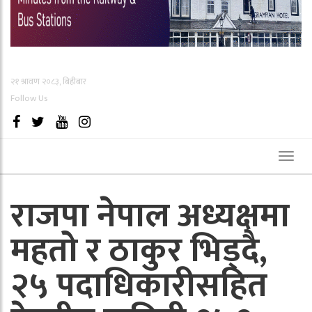
२१ श्रावण २०८३, बिहीबार
Follow Us
Toggl
naviga
राजपा नेपाल अध्यक्षमा
महतो र ठाकुर भिड्दै,
२५ पदाधिकारीसहित