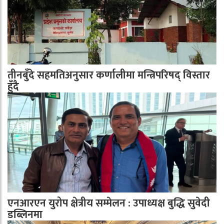
तीनबुँदे सहमतिअनुसार कर्णालीमा मन्त्रिपरिषद् विस्तार
हुँदै
एनआरएन युरोप क्षेत्रीय सम्मेलन : उपाध्यक्ष बुद्धि सुवेदी
डब्लिनमा