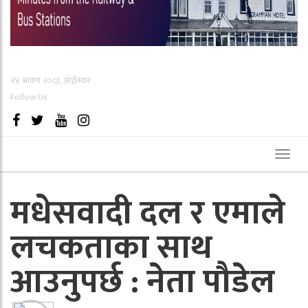
२४ श्रावण २०८३, आईतवार
Follow Us
Toggl
naviga
मधेसवादी दल र एमाले
लचकताका साथ
आउनुपर्छ : नेता पौडेल