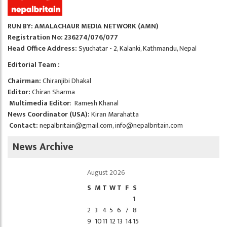
RUN BY: AMALACHAUR MEDIA NETWORK (AMN)
Registration No: 236274/076/077
Head Office Address:
Syuchatar - 2, Kalanki, Kathmandu, Nepal
Editorial Team :
Chairman:
Chiranjibi Dhakal
Editor:
Chiran Sharma
Multimedia Editor
: Ramesh Khanal
News Coordinator (USA):
Kiran Marahatta
Contact:
nepalbritain@gmail.com
,
info@nepalbritain.com
News Archive
August 2026
S
M
T
W
T
F
S
1
2
3
4
5
6
7
8
9
10
11
12
13
14
15