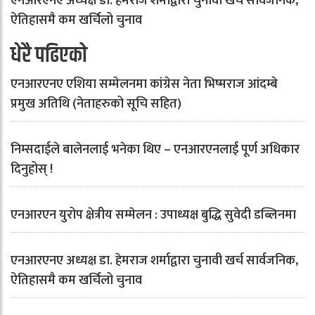
एनआरएनए अध्यक्ष डा. हेमराज शर्माद्वारा चुनावी खर्च सार्वजनिक,
ऐतिहासमै कम खर्चिलो चुनाव
धेरै पढिएको
एनआरएनए एशिया सम्मेलनमा कांग्रेस नेता भिष्मराज आंदम्बे
प्रमुख अतिथि (नेताहरुको सूचि सहित)
निम्सदाईले बालेनलाई भनेका थिए – एनआरएनलाई पूर्ण अधिकार
दिनुहोस् !
एनआरएन युरोप क्षेत्रीय सम्मेलन : उपाध्यक्ष बुद्धि सुवेदी डब्लिनमा
एनआरएनए अध्यक्ष डा. हेमराज शर्माद्वारा चुनावी खर्च सार्वजनिक,
ऐतिहासमै कम खर्चिलो चुनाव