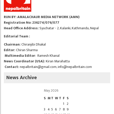
RUN BY: AMALACHAUR MEDIA NETWORK (AMN)
Registration No: 236274/076/077
Head Office Address:
Syuchatar - 2, Kalanki, Kathmandu, Nepal
Editorial Team :
Chairman:
Chiranjibi Dhakal
Editor:
Chiran Sharma
Multimedia Editor
: Ramesh Khanal
News Coordinator (USA):
Kiran Marahatta
Contact:
nepalbritain@gmail.com
,
info@nepalbritain.com
News Archive
May 2026
S
M
T
W
T
F
S
1
2
3
4
5
6
7
8
9