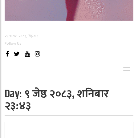
२१ श्रावण २०८३, बिहीबार
Follow Us
Toggl
naviga
९ जेष्ठ २०८३, शनिबार
Day:
२३:४३