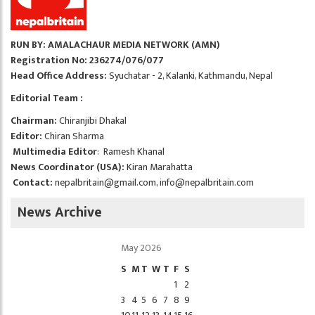
RUN BY: AMALACHAUR MEDIA NETWORK (AMN)
Registration No: 236274/076/077
Head Office Address:
Syuchatar - 2, Kalanki, Kathmandu, Nepal
Editorial Team :
Chairman:
Chiranjibi Dhakal
Editor:
Chiran Sharma
Multimedia Editor
: Ramesh Khanal
News Coordinator (USA):
Kiran Marahatta
Contact:
nepalbritain@gmail.com
,
info@nepalbritain.com
News Archive
May 2026
S
M
T
W
T
F
S
1
2
3
4
5
6
7
8
9