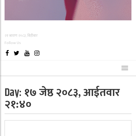
२१ श्रावण २०८३, बिहीबार
Follow Us
Toggl
naviga
१७ जेष्ठ २०८३, आईतवार
Day:
२१:४०