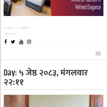
२१ श्रावण २०८३, बिहीबार
Follow Us
Toggl
naviga
५ जेष्ठ २०८३, मंगलवार
Day:
२२:११