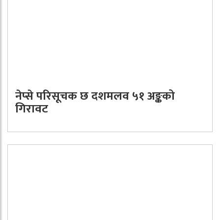
नेप्से परिसूचक छ दशमलव ५१ अङ्कको
गिरावट