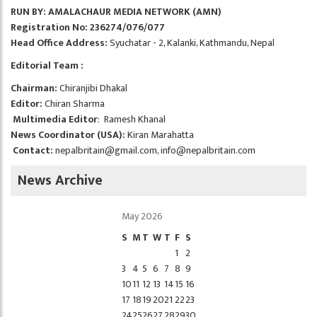
RUN BY: AMALACHAUR MEDIA NETWORK (AMN)
Registration No: 236274/076/077
Head Office Address:
Syuchatar - 2, Kalanki, Kathmandu, Nepal
Editorial Team :
Chairman:
Chiranjibi Dhakal
Editor:
Chiran Sharma
Multimedia Editor
: Ramesh Khanal
News Coordinator (USA):
Kiran Marahatta
Contact:
nepalbritain@gmail.com
,
info@nepalbritain.com
News Archive
May 2026
S
M
T
W
T
F
S
1
2
3
4
5
6
7
8
9
10
11
12
13
14
15
16
17
18
19
20
21
22
23
24
25
26
27
28
29
30