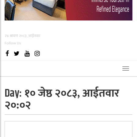
२४ श्रावण २०८३, आईतवार
Follow Us
Toggl
naviga
१० जेष्ठ २०८३, आईतवार
Day:
२०:०२