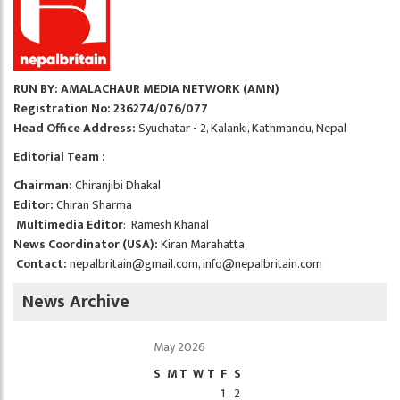
RUN BY: AMALACHAUR MEDIA NETWORK (AMN)
Registration No: 236274/076/077
Head Office Address:
Syuchatar - 2, Kalanki, Kathmandu, Nepal
Editorial Team :
Chairman:
Chiranjibi Dhakal
Editor:
Chiran Sharma
Multimedia Editor
: Ramesh Khanal
News Coordinator (USA):
Kiran Marahatta
Contact:
nepalbritain@gmail.com
,
info@nepalbritain.com
News Archive
May 2026
S
M
T
W
T
F
S
1
2