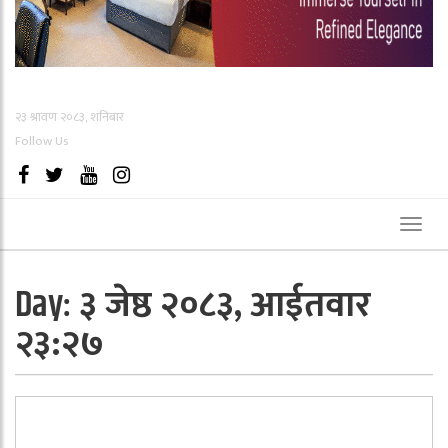
२३ श्रावण २०८३, शनिबार
Follow Us
Toggl
naviga
३ जेष्ठ २०८३, आईतवार
Day:
२३:२७