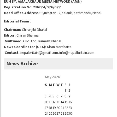
RUN BY: AMALACHAUR MEDIA NETWORK (AMN)
Registration No: 236274/076/077
Head Office Address:
Syuchatar - 2, Kalanki, Kathmandu, Nepal
Editorial Team :
Chairman:
Chiranjibi Dhakal
Editor:
Chiran Sharma
Multimedia Editor
: Ramesh Khanal
News Coordinator (USA):
Kiran Marahatta
Contact:
nepalbritain@gmail.com
,
info@nepalbritain.com
News Archive
May 2026
S
M
T
W
T
F
S
1
2
3
4
5
6
7
8
9
10
11
12
13
14
15
16
17
18
19
20
21
22
23
24
25
26
27
28
29
30