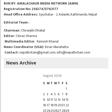
RUN BY: AMALACHAUR MEDIA NETWORK (AMN)
Registration No: 236274/076/077
Head Office Address:
Syuchatar - 2, Kalanki, Kathmandu, Nepal
Editorial Team :
Chairman:
Chiranjibi Dhakal
Editor:
Chiran Sharma
Multimedia Editor
: Ramesh Khanal
News Coordinator (USA):
Kiran Marahatta
Contact:
nepalbritain@gmail.com
,
info@nepalbritain.com
News Archive
August 2026
S
M
T
W
T
F
S
1
2
3
4
5
6
7
8
9
10
11
12
13
14
15
16
17
18
19
20
21
22
23
24
25
26
27
28
29