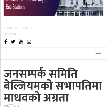
२३ श्रावण २०८३, शनिबार
Follow Us
Toggl
naviga
जनसम्पर्क समिति
बेल्जियमको सभापतिमा
माधवको अग्रता