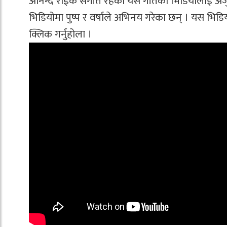
आनन्द राईकै संगीत रहेको यस गीतको भिडियोलाई अर्जुन
भिडियोमा पुष्प र वर्षाले अभिनय गरेका छन् । यस भिडि
क्लिक गर्नुहोला ।