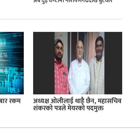
अब दुई घण्टामा नारायणगढदेखि बुटवल
रोबार रकम
अध्यक्ष ओलीलाई थाहै छैन, महासचिव
शंकरको पत्रले मेयरको पदमुक्त