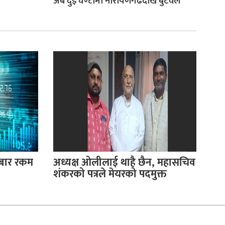
अब दुई घण्टामा नारायणगढदेखि बुटवल
रोबार रकम
अध्यक्ष ओलीलाई थाहै छैन, महासचिव
शंकरको पत्रले मेयरको पदमुक्त