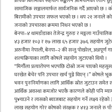
प्रत्येक बिरामीको सहयोग सङ्कलन अभियानका लागि छुट्टाछ
सामाजिक सञ्जालमार्फत सार्वजनिक गर्दै आएको छ ।
बिरामीको उपचार सफल भएको छ । थप २१ जनाले कोष
जनाको उपचारका क्रममा निधन भएको छ ।
बेनपा–४ थामडाँडाका तेजेन्द्र गुरुङ र मङ्गला गाउँपा
४३ हजार १०३ र १७ लाख ६५ हजार ३७६ सहयोग जुटेको थि
अरुनीमा नेपाली, बेनपा–२ की सन्तु पोखरेल, अन्नपूर्ण 
शल्यक्रियाका लागि कोषले सहयोग जुटाएको थियो ।
“मिर्गौला प्रत्यारोपण भएपछि दोस्रो जन्म पाएको महसु
घरखेत बेचेर पनि उपचार खर्च पुग्ने थिएन् ।” कोषले भूक
भवन पुनःनिर्माणका लागि आर्थिक स्रोत जुटाउन समेत 
आर्थिक अवस्था कमजोर भएकै कारणले कोही पनि म्याग्द
पु¥याउने र त्यसको ब्याजबाट सहयोग गर्ने लक्ष्य रहेको
लाख सहयोग गरेर कोषको संरक्षक र ४१३ जनाले रु प