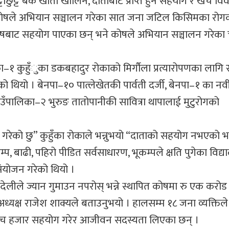
ुट्टै बैंक खाता खोलिने, दाताबाट प्राप्त हुने सहयोग र खर्च व
 कोषले अभियान सञ्चालन गरेका सात जना जटिल किसिमका रोग
बाट सहयोग पाएका छन् भने कोषले अभियान सञ्चालन गरेका 
लिका–१ कुहुँुका डकबहादुर रोकाको मिर्गौला प्रत्यारोपणका लागि
यो । बेनपा–१० पात्लेखेतकी पार्वती दर्जी, बेनपा–१ का नवी
गाउँपालिका–२ भुरुङ तातोपानीकी सावित्रा थापालाई मुटुरोगको
स गरेको छु” कुहुँका रोकाले भन्नुभयो “दाताको सहयोग नभएको भ
म्प, बाढी, पहिरो पीडित सर्वसाधारण, भूकम्पले क्षति पुगेका विद
संयोजन गरेको थियो ।
ेलीले ज्यान गुमाउन नपरोस् भन्ने स्थापित कोषमा रु एक करो
 अध्यक्ष राजेश शाक्यले बताउनुभयो । हालसम्म १८ जना व्यक्तिले 
ाँच हजार सहयोग गरेर आजीवन सदस्यता लिएका छन् ।