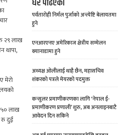
िवरण
धेरै पढिएको
का
पर्वतारोही निर्मल पुर्जाको अन्त्येष्टि बेलायतमा
चार
हुने
 रु २९ लाख
एनआरएनए अमेरिकाज क्षेत्रीय सम्मेलन
न थापा,
क्यानाडामा हुने
अध्यक्ष ओलीलाई थाहै छैन, महासचिव
ए मेरो
शंकरको पत्रले मेयरको पदमुक्त
्यालयको
कन्सुलर प्रमाणीकरणका लागि ‘नेपाल ई-
प्रमाणीकरण प्रणाली’ शुरु, अब अनलाइनबाटै
ड ५० लाख
आवेदन दिन सकिने
रु दुई