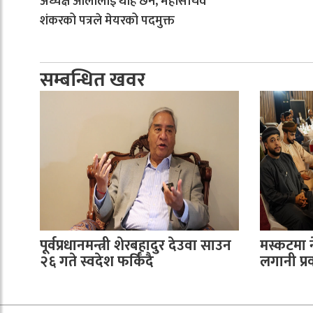
अध्यक्ष ओलीलाई थाहै छैन, महासचिव
शंकरको पत्रले मेयरको पदमुक्त
सम्बन्धित खवर
पूर्वप्रधानमन्त्री शेरबहादुर देउवा साउन
मस्कटमा 
२६ गते स्वदेश फर्किँदै
लगानी प्रवर