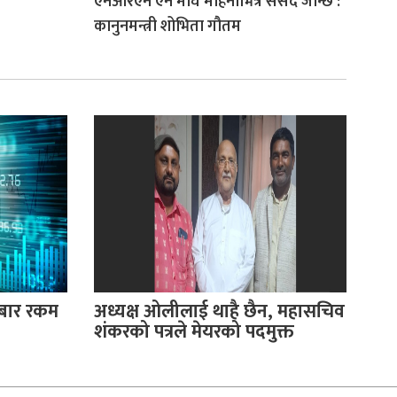
एनआरएन ऐन माघ महिनाभित्र संसद जान्छ :
कानुनमन्त्री शोभिता गौतम
रोबार रकम
अध्यक्ष ओलीलाई थाहै छैन, महासचिव
शंकरको पत्रले मेयरको पदमुक्त