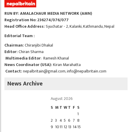
RUN BY: AMALACHAUR MEDIA NETWORK (AMN)
Registration No: 236274/076/077
Head Office Address:
Syuchatar - 2, Kalanki, Kathmandu, Nepal
Editorial Team :
Chairman:
Chiranjibi Dhakal
Editor:
Chiran Sharma
Multimedia Editor
: Ramesh Khanal
News Coordinator (USA):
Kiran Marahatta
Contact:
nepalbritain@gmail.com
,
info@nepalbritain.com
News Archive
August 2026
S
M
T
W
T
F
S
1
2
3
4
5
6
7
8
9
10
11
12
13
14
15