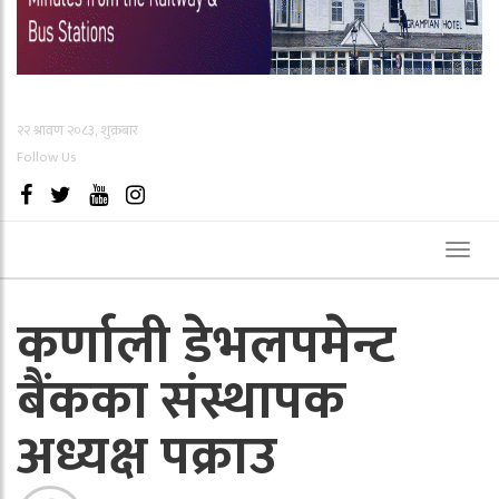
२२ श्रावण २०८३, शुक्रबार
Follow Us
Toggl
naviga
कर्णाली डेभलपमेन्ट
बैंकका संस्थापक
अध्यक्ष पक्राउ