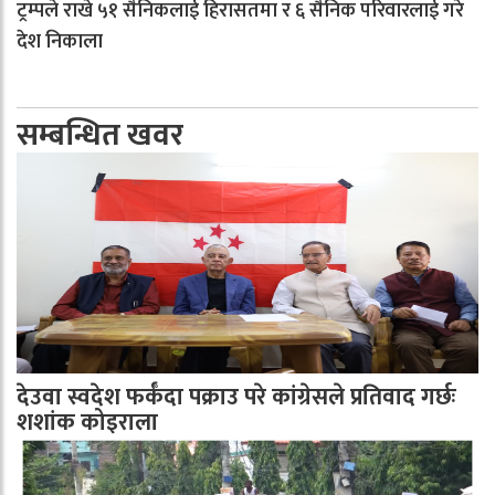
ट्रम्पले राखे ५१ सैनिकलाई हिरासतमा र ६ सैनिक परिवारलाई गरे
देश निकाला
सम्बन्धित खवर
देउवा स्वदेश फर्कँदा पक्राउ परे कांग्रेसले प्रतिवाद गर्छः
शशांक कोइराला