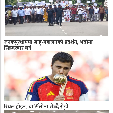
जनकपुरधाममा साहु-महाजनको प्रदर्शन, भदौमा
सिंहदरबार घेर्ने
रियल होइन, बार्सिलोना रोज्दै रोड्री