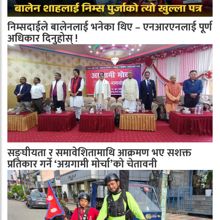
निम्सदाईले बालेनलाई भनेका थिए – एनआरएनलाई पूर्ण
अधिकार दिनुहोस् !
सङ्घीयता र समावेशितामाथि आक्रमण भए सशक्त
प्रतिकार गर्ने ‘अग्रगामी मोर्चा’को चेतावनी