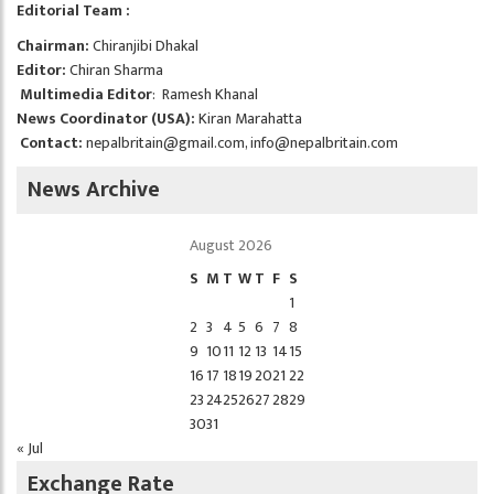
Editorial Team :
Chairman:
Chiranjibi Dhakal
Editor:
Chiran Sharma
Multimedia Editor
: Ramesh Khanal
News Coordinator (USA):
Kiran Marahatta
Contact:
nepalbritain@gmail.com
,
info@nepalbritain.com
News Archive
August 2026
S
M
T
W
T
F
S
1
2
3
4
5
6
7
8
9
10
11
12
13
14
15
16
17
18
19
20
21
22
23
24
25
26
27
28
29
30
31
« Jul
Exchange Rate