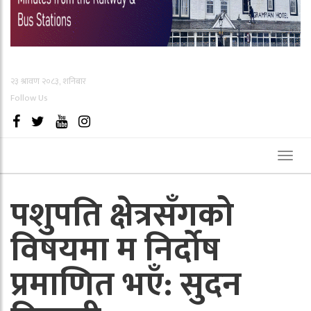
२३ श्रावण २०८३, शनिबार
Follow Us
Toggl
naviga
पशुपति क्षेत्रसँगको
विषयमा म निर्दोष
प्रमाणित भएँ: सुदन