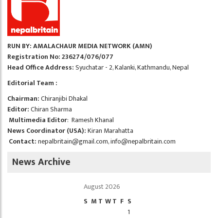
RUN BY: AMALACHAUR MEDIA NETWORK (AMN)
Registration No: 236274/076/077
Head Office Address:
Syuchatar - 2, Kalanki, Kathmandu, Nepal
Editorial Team :
Chairman:
Chiranjibi Dhakal
Editor:
Chiran Sharma
Multimedia Editor
: Ramesh Khanal
News Coordinator (USA):
Kiran Marahatta
Contact:
nepalbritain@gmail.com
,
info@nepalbritain.com
News Archive
August 2026
S
M
T
W
T
F
S
1