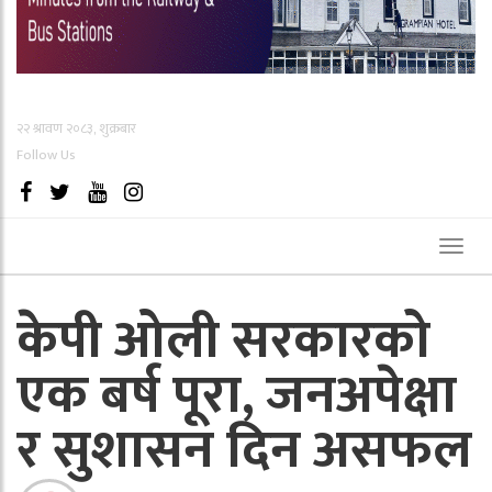
२२ श्रावण २०८३, शुक्रबार
Follow Us
Toggl
naviga
केपी ओली सरकारको
एक बर्ष पूरा, जनअपेक्षा
र सुशासन दिन असफल