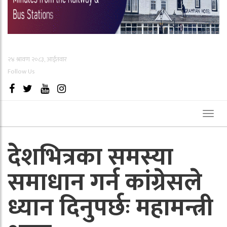
२४ श्रावण २०८३, आईतवार
Follow Us
Toggl
naviga
देशभित्रका समस्या
समाधान गर्न कांग्रेसले
ध्यान दिनुपर्छः महामन्त्री