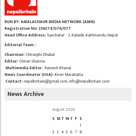
RUN BY: AMALACHAUR MEDIA NETWORK (AMN)
Registration No: 236274/076/077
Head Office Address:
Syuchatar - 2, Kalanki, Kathmandu, Nepal
Editorial Team :
Chairman:
Chiranjibi Dhakal
Editor:
Chiran Sharma
Multimedia Editor
: Ramesh Khanal
News Coordinator (USA):
Kiran Marahatta
Contact:
nepalbritain@gmail.com
,
info@nepalbritain.com
News Archive
August 2026
S
M
T
W
T
F
S
1
2
3
4
5
6
7
8