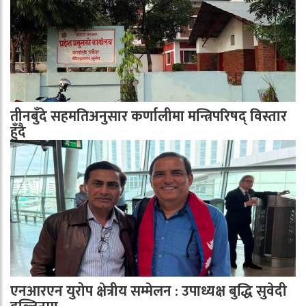
तीनबुँदे सहमतिअनुसार कर्णालीमा मन्त्रिपरिषद् विस्तार
हुँदै
एनआरएन युरोप क्षेत्रीय सम्मेलन : उपाध्यक्ष बुद्धि सुवेदी