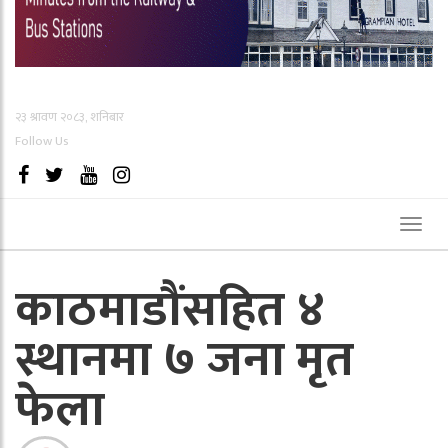
२३ श्रावण २०८३, शनिबार
Follow Us
Toggl
naviga
काठमाडाैंसहित ४
स्थानमा ७ जना मृत
फेला