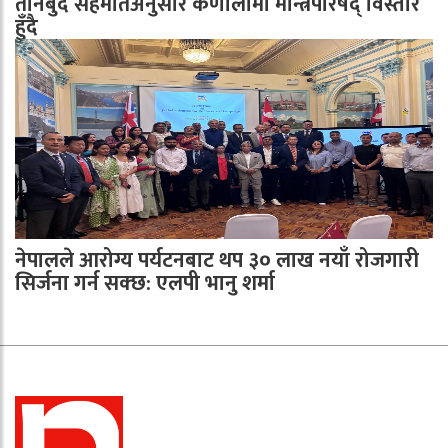
तीनबुँदे सहमतिअनुसार कर्णालीमा मन्त्रिपरिषद् विस्तार
हुँदै
नेपालले आरोग्य पर्यटनबाट थप ३० लाख नयाँ रोजगारी
सिर्जना गर्न सक्छ: एलपी भानु शर्मा