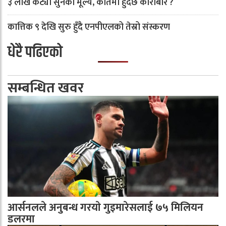
३ लाख कट्यो सुनको मूल्य, कतिमा हुँदैछ कारोबार ?
कात्तिक ९ देखि सुरु हुँदै एनपीएलको तेस्रो संस्करण
धेरै पढिएको
सम्बन्धित खवर
आर्सनलले अनुबन्ध गरयाे गुइमारेसलाई ७५ मिलियन
डलरमा