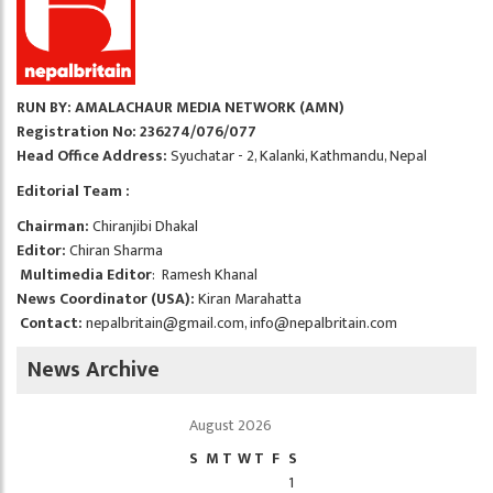
RUN BY: AMALACHAUR MEDIA NETWORK (AMN)
Registration No: 236274/076/077
Head Office Address:
Syuchatar - 2, Kalanki, Kathmandu, Nepal
Editorial Team :
Chairman:
Chiranjibi Dhakal
Editor:
Chiran Sharma
Multimedia Editor
: Ramesh Khanal
News Coordinator (USA):
Kiran Marahatta
Contact:
nepalbritain@gmail.com
,
info@nepalbritain.com
News Archive
August 2026
S
M
T
W
T
F
S
1