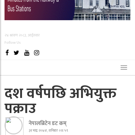
२४ श्रावण २०८३, आईतवार
Follow Us
Toggl
naviga
दश वर्षपछि अभियुक्त
पक्राउ
नेपालब्रिटेन डट कम्
३१ भाद्र २०७४, शनिबार ०४:५९