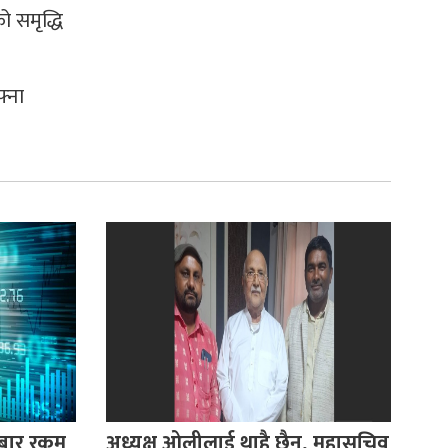
 समृद्धि
फ्ना
रोबार रकम
अध्यक्ष ओलीलाई थाहै छैन, महासचिव