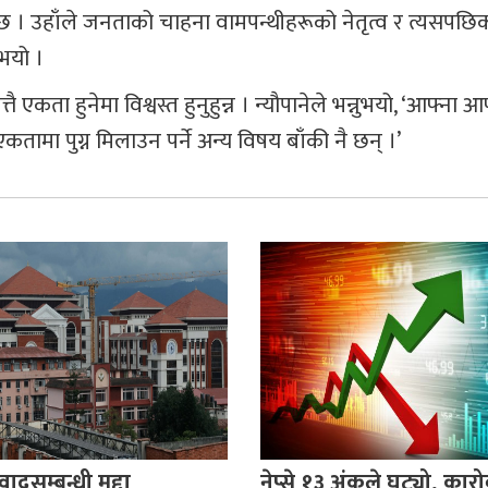
छ । उहाँले जनताको चाहना वामपन्थीहरूको नेतृत्व र त्यसपछिको
ुभयो ।
 एकता हुनेमा विश्वस्त हुनुहुन्न । न्यौपानेले भन्नुभयो, ‘आफ्ना आ
तामा पुग्न मिलाउन पर्ने अन्य विषय बाँकी नै छन् ।’
वादसम्बन्धी मुद्दा
नेप्से १३ अंकले घट्यो, का