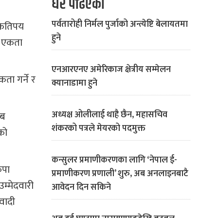
धेरै पढिएको
पर्वतारोही निर्मल पुर्जाको अन्त्येष्टि बेलायतमा
ै कतिपय
हुने
टी एकता
एनआरएनए अमेरिकाज क्षेत्रीय सम्मेलन
ता गर्ने र
क्यानाडामा हुने
अध्यक्ष ओलीलाई थाहै छैन, महासचिव
अब
शंकरको पत्रले मेयरको पदमुक्त
ेको
कन्सुलर प्रमाणीकरणका लागि ‘नेपाल ई-
कपा
प्रमाणीकरण प्रणाली’ शुरु, अब अनलाइनबाटै
म्मेदवारी
आवेदन दिन सकिने
ओवादी