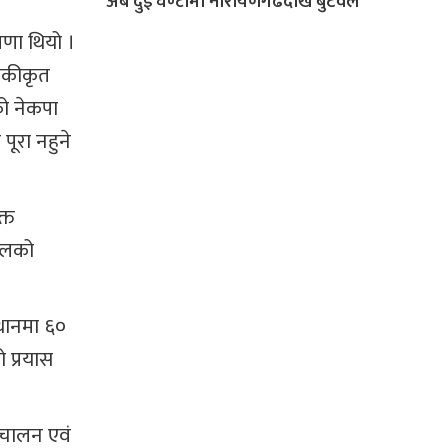
अब दुई घण्टामा नारायणगढदेखि बुटवल
षणा थियो ।
 एकीकृत
को नेकपा
पूरा नहुने
्त
 दलको
्थानमा ६०
 प्रयास
रिचालन एवं