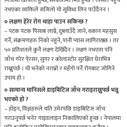
निजीमा खर्चिलो हुन्छ, सरकारीमा भिड हुन्छ । त्यसैले पहुँच
नभएका व्यक्तिले सजिलो यो सुविधा लिन पाउँदैनन ।
० लक्षण हेरेर रोग थाहा पाउन सकिन्छ ?
– पटक पटक पिसाब लाग्ने, दुब्लाउँदै जाने, थकान महसुस
गर्ने, संक्रमणहरु निको नहुने, पानी प्यास लागिराख्छ । तर
५० प्रतिशतले कुनै लक्ष्ण देखिँदैन । लक्ष्ण नभएता पनि
जाँच गरेर पे्रसर, सुगर र कोल्डस्टोर सुरक्षित घेराभित्र
राख्नुपर्छ । यो भनेको नराम्रो र महँगो पर्ने रोगबाट जोगिने
उपाय हो ।
० सामान्य मानिसले डाइबिटिज जाँच गराइराख्नुपर्छ भन्नु
भएको हो ?
– होइन, विज्ञहरुले यति उमेरपछि डाइबिटिज जाँच
गराउनुपर्छ भनेर गाइडलाइन निकालिएको हुन्छ । नेपालमा