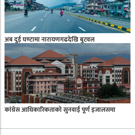
अब दुई घण्टामा नारायणगढदेखि बुटवल
कांग्रेस आधिकारिकताको सुनवाई पूर्ण इजालसमा