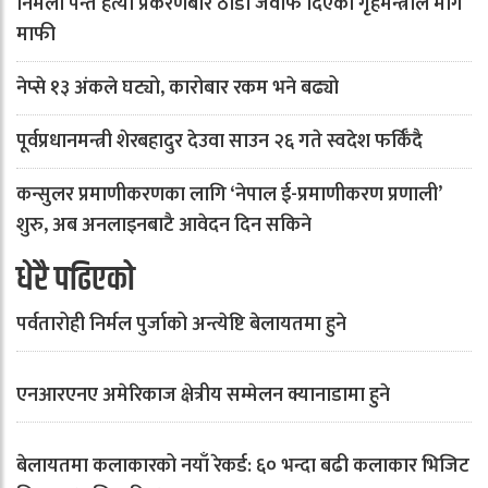
निर्मला पन्त हत्या प्रकरणबारे ठाडो जवाफ दिएका गृहमन्त्रीले मागे
माफी
नेप्से १३ अंकले घट्यो, कारोबार रकम भने बढ्यो
पूर्वप्रधानमन्त्री शेरबहादुर देउवा साउन २६ गते स्वदेश फर्किँदै
कन्सुलर प्रमाणीकरणका लागि ‘नेपाल ई-प्रमाणीकरण प्रणाली’
शुरु, अब अनलाइनबाटै आवेदन दिन सकिने
धेरै पढिएको
पर्वतारोही निर्मल पुर्जाको अन्त्येष्टि बेलायतमा हुने
एनआरएनए अमेरिकाज क्षेत्रीय सम्मेलन क्यानाडामा हुने
बेलायतमा कलाकारको नयाँ रेकर्ड: ६० भन्दा बढी कलाकार भिजिट