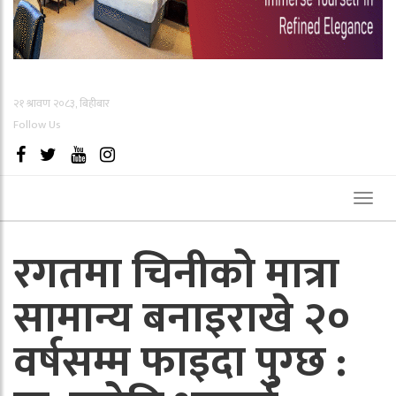
२१ श्रावण २०८३, बिहीबार
Follow Us
Toggl
naviga
रगतमा चिनीको मात्रा
सामान्य बनाइराखे २०
वर्षसम्म फाइदा पुग्छ :