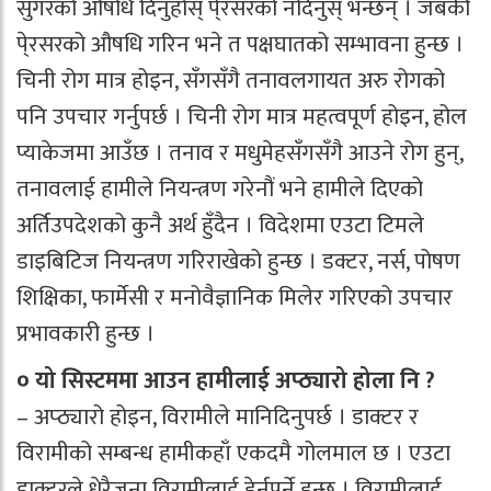
सुगरको औषधि दिनुहोस् पे्रसरको नदिनुस् भन्छन् । जबकी
पे्रसरको औषधि गरिन भने त पक्षघातको सम्भावना हुन्छ ।
चिनी रोग मात्र होइन, सँगसँगै तनावलगायत अरु रोगको
पनि उपचार गर्नुपर्छ । चिनी रोग मात्र महत्वपूर्ण होइन, होल
प्याकेजमा आउँछ । तनाव र मधुमेहसँगसँगै आउने रोग हुन्,
तनावलाई हामीले नियन्त्रण गरेनौं भने हामीले दिएको
अर्तिउपदेशको कुनै अर्थ हुँदैन । विदेशमा एउटा टिमले
डाइबिटिज नियन्त्रण गरिराखेको हुन्छ । डक्टर, नर्स, पोषण
शिक्षिका, फार्मेसी र मनोवैज्ञानिक मिलेर गरिएको उपचार
प्रभावकारी हुन्छ ।
० यो सिस्टममा आउन हामीलाई अप्ठ्यारो होला नि ?
– अप्ठ्यारो होइन, विरामीले मानिदिनुपर्छ । डाक्टर र
विरामीको सम्बन्ध हामीकहाँ एकदमै गोलमाल छ । एउटा
डाक्टरले धेरैजना विरामीलाई हेर्नुपर्ने हुन्छ । विरामीलाई