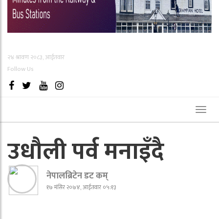
२४ श्रावण २०८३, आईतवार
Follow Us
Toggl
naviga
उधौली पर्व मनाइँदै
नेपालब्रिटेन डट कम्
१७ मंसिर २०७४, आईतवार ०५:१३