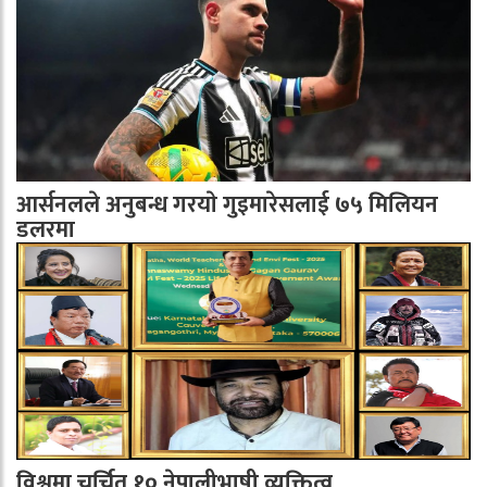
आर्सनलले अनुबन्ध गरयाे गुइमारेसलाई ७५ मिलियन
डलरमा
विश्वमा चर्चित १० नेपालीभाषी व्यक्तित्व