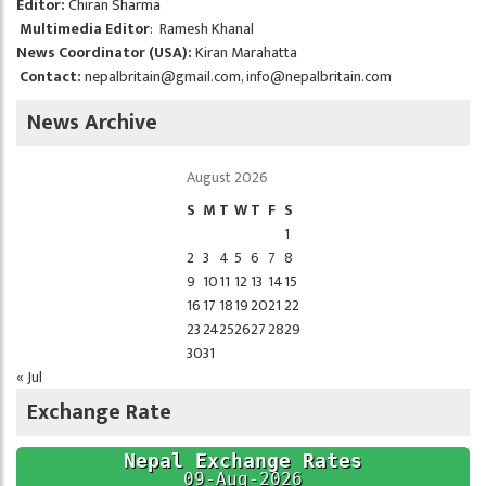
Editor:
Chiran Sharma
Multimedia Editor
: Ramesh Khanal
News Coordinator (USA):
Kiran Marahatta
Contact:
nepalbritain@gmail.com
,
info@nepalbritain.com
News Archive
August 2026
S
M
T
W
T
F
S
1
2
3
4
5
6
7
8
9
10
11
12
13
14
15
16
17
18
19
20
21
22
23
24
25
26
27
28
29
30
31
« Jul
Exchange Rate