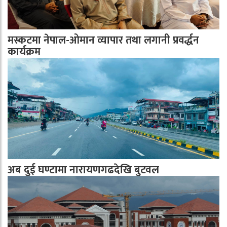
मस्कटमा नेपाल-ओमान व्यापार तथा लगानी प्रवर्द्धन
कार्यक्रम
अब दुई घण्टामा नारायणगढदेखि बुटवल