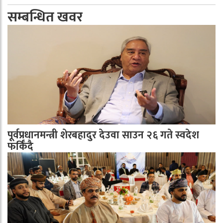
सम्बन्धित खवर
पूर्वप्रधानमन्त्री शेरबहादुर देउवा साउन २६ गते स्वदेश
फर्किँदै