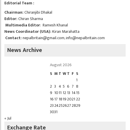
Editorial Team :
Chairman:
Chiranjibi Dhakal
Editor:
Chiran Sharma
Multimedia Editor
: Ramesh Khanal
News Coordinator (USA):
Kiran Marahatta
Contact:
nepalbritain@gmail.com
,
info@nepalbritain.com
News Archive
August 2026
S
M
T
W
T
F
S
1
2
3
4
5
6
7
8
9
10
11
12
13
14
15
16
17
18
19
20
21
22
23
24
25
26
27
28
29
30
31
« Jul
Exchange Rate