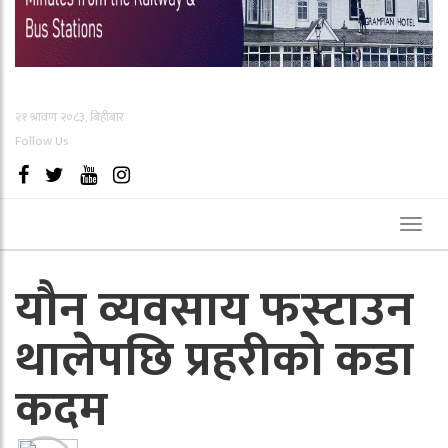
२१ श्रावण २०८३, बिहीबार
Follow Us
Toggl
naviga
यौन व्यवसाय फस्टाउन
थालेपछि प्रहरीको कडा
कदम