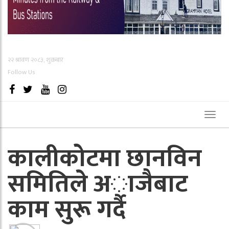
२२ श्रावण २०८३, शुक्रबार
Follow Us
Toggl
naviga
कालीकोटमा छानविन
समितिले अाजैबाट
काम सुरू गर्दै