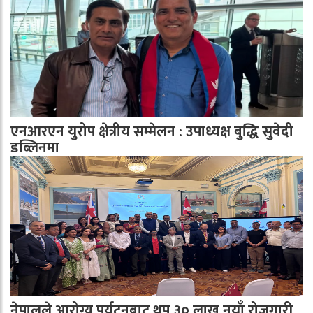
एनआरएन युरोप क्षेत्रीय सम्मेलन : उपाध्यक्ष बुद्धि सुवेदी
डब्लिनमा
नेपालले आरोग्य पर्यटनबाट थप ३० लाख नयाँ रोजगारी