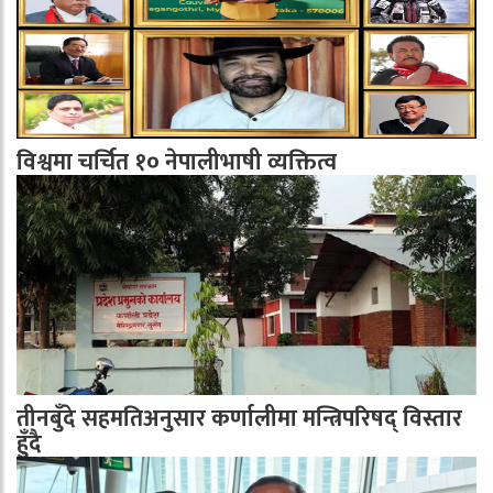
विश्वमा चर्चित १० नेपालीभाषी व्यक्तित्व
तीनबुँदे सहमतिअनुसार कर्णालीमा मन्त्रिपरिषद् विस्तार
हुँदै