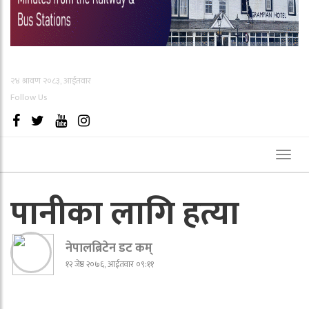
२४ श्रावण २०८३, आईतवार
Follow Us
Toggl
naviga
पानीका लागि हत्या
नेपालब्रिटेन डट कम्
१२ जेष्ठ २०७६, आईतवार ०९:११