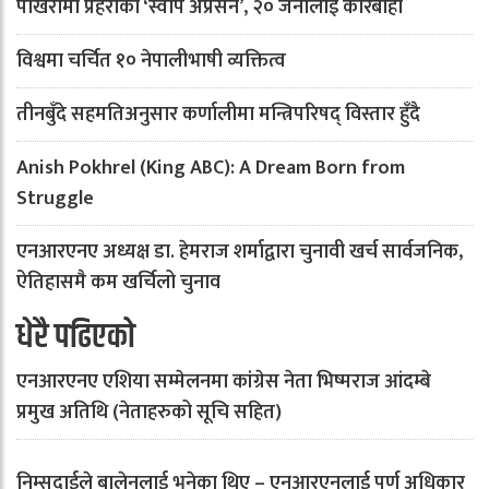
पोखरामा प्रहरीको ‘स्वीप अप्रेसन’, २० जनालाई कारबाही
विश्वमा चर्चित १० नेपालीभाषी व्यक्तित्व
तीनबुँदे सहमतिअनुसार कर्णालीमा मन्त्रिपरिषद् विस्तार हुँदै
Anish Pokhrel (King ABC): A Dream Born from
Struggle
एनआरएनए अध्यक्ष डा. हेमराज शर्माद्वारा चुनावी खर्च सार्वजनिक,
ऐतिहासमै कम खर्चिलो चुनाव
धेरै पढिएको
एनआरएनए एशिया सम्मेलनमा कांग्रेस नेता भिष्मराज आंदम्बे
प्रमुख अतिथि (नेताहरुको सूचि सहित)
निम्सदाईले बालेनलाई भनेका थिए – एनआरएनलाई पूर्ण अधिकार