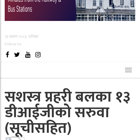
२३ श्रावण २०८३, शनिबार
Follow Us
Toggl
naviga
सशस्त्र प्रहरी बलका १३
डीआईजीको सरुवा
(सूचीसहित)