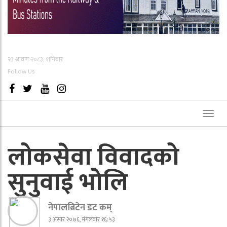
२३ श्रावण २०८३, शनिबार
Follow Us
Toggl
naviga
लोकसेवा विवादको
सुनुवाई भोलि
नेपालब्रिटेन डट कम्
३ असार २०७६, मंगलवार १६:५३