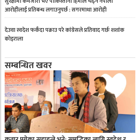
सुरक्षामा कमजोरी भए पाकिस्तानी हिमाल चढ्न नेपाली
आरोहीलाई प्रतिबन्ध लगाउनुपर्छ : सगरमाथा आरोही
देउवा स्वदेश फर्कँदा पक्राउ परे कांग्रेसले प्रतिवाद गर्छः शशांक
कोइराला
सम्बन्धित खवर
कतार पुगेका सुहाङले भने: समृद्धिका लागि स्वदेश र